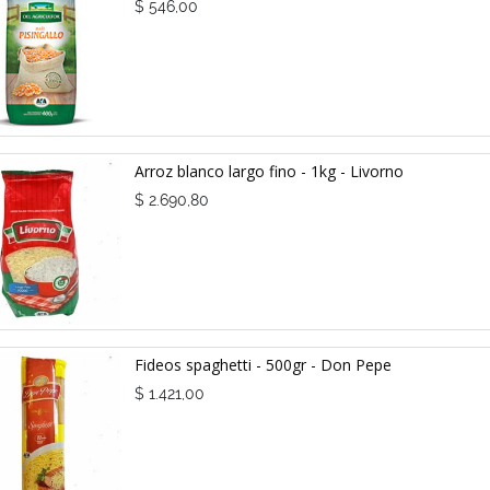
$
546,00
Arroz blanco largo fino - 1kg - Livorno
$
2.690,80
Fideos spaghetti - 500gr - Don Pepe
$
1.421,00