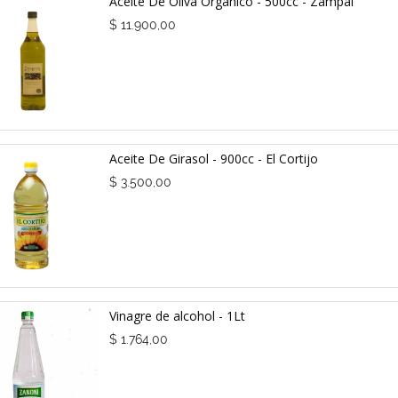
Aceite De Oliva Orgánico - 500cc - Zampal
$
11.900,00
Aceite De Girasol - 900cc - El Cortijo
$
3.500,00
Vinagre de alcohol - 1Lt
$
1.764,00