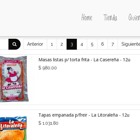
Home
Tienda
Quien
Anterior
1
2
3
4
5
6
7
Siguient
Masas listas p/ torta frita - La Casereña - 12u
$
980,00
Tapas empanada p/freir - La Litoraleña - 12u
$
1.031,80