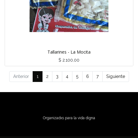
Tallarines - La Mocita
$
2.100,00
Anterior
1
2
3
4
5
6
7
Siguiente
Organizadxs para la vida digna