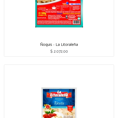
Ñoquis - La Litoraleña
$
2.072,00