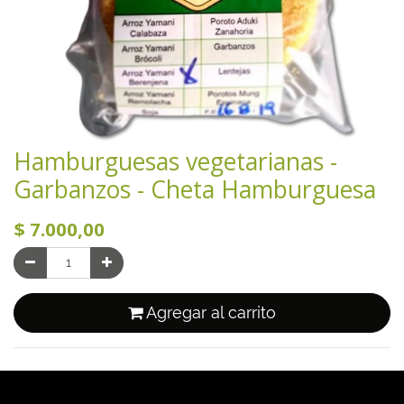
Hamburguesas vegetarianas -
Garbanzos - Cheta Hamburguesa
$
7.000,00
Agregar al carrito