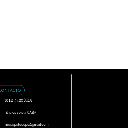
CONTACTO
(011) 44208615
Envíos sólo a CABA
mecopotecopo@gmail.com