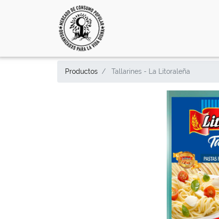
Productos
Tallarines - La Litoraleña