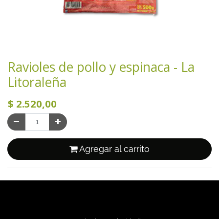
Ravioles de pollo y espinaca - La
Litoraleña
$
2.520,00
Agregar al carrito