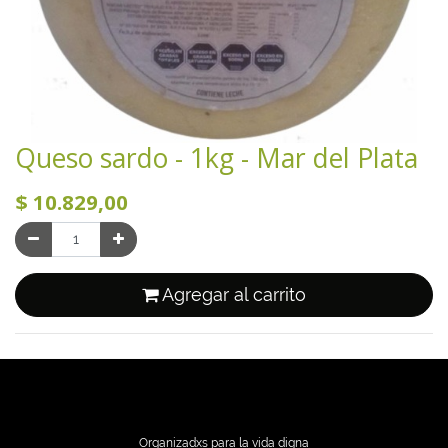
Queso sardo - 1kg - Mar del Plata
$
10.829,00
Agregar al carrito
Organizadxs para la vida digna