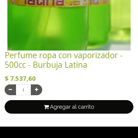
Perfume ropa con vaporizador -
500cc - Burbuja Latina
$
7.537,60
Agregar al carrito