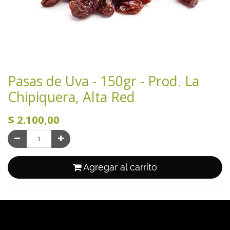
Pasas de Uva - 150gr - Prod. La
Chipiquera, Alta Red
$
2.100,00
Agregar al carrito