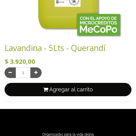
Lavandina - 5Lts - Querandí
$
3.920,00
Agregar al carrito
Organizadxs para la vida digna