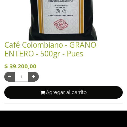
Café Colombiano - GRANO
ENTERO - 500gr - Pues
$
39.200,00
Agregar al carrito