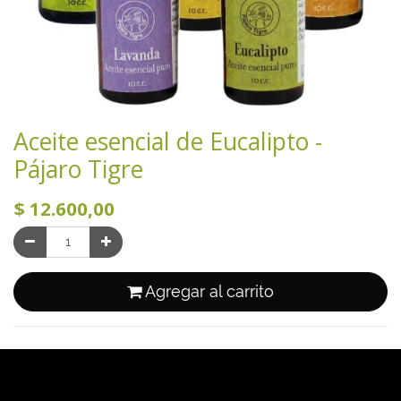
Aceite esencial de Eucalipto -
Pájaro Tigre
$
12.600,00
Agregar al carrito