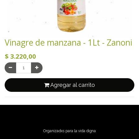
Vinagre de manzana - 1Lt - Zanoni
$
3.220,00
Agregar al carrito
Organizadxs para la vida digna