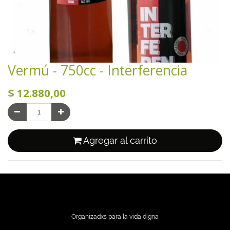
Vermú - 750cc - Interferencia
$
12.880,00
Agregar al carrito
Organizadxs para la vida digna