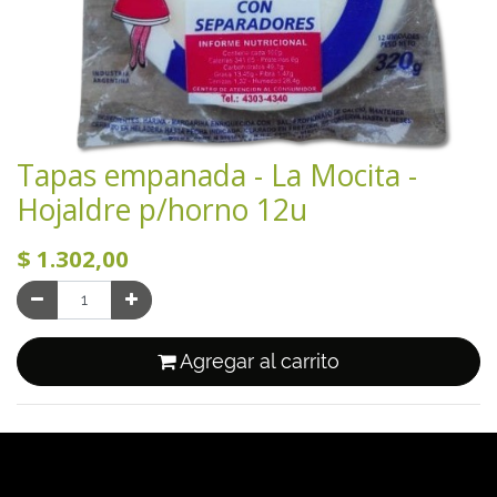
Tapas empanada - La Mocita -
Hojaldre p/horno 12u
$
1.302,00
Agregar al carrito