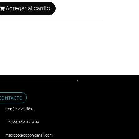
Agregar al carrito
CONTACTO
(011) 44208615
Envíos sólo a CABA
mecopotecopo@gmail.com