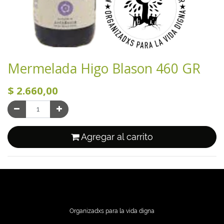
Mermelada Higo Blason 460 GR
$
2.660,00
Agregar al carrito
Organizadxs para la vida digna