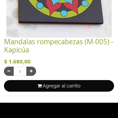
Mandalas rompecabezas (M-005) -
Kapicúa
$
1.680,00
Agregar al carrito