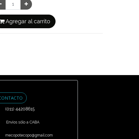
Agregar al carrito
CONTACTO
(011) 44208615
Envíos sólo a CABA
mecopotecopo@gmail.com