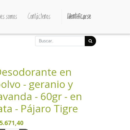
es somos
Contáctenos
Identificarse
esodorante en
olvo - geranio y
avanda - 60gr - en
ata - Pájaro Tigre
5.671,40