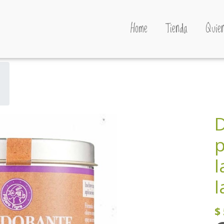
Home
Tienda
Quien
D
p
l
l
$