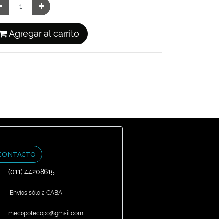
Agregar al carrito
CONTACTO
(011) 44208615
Envíos sólo a CABA
mecopotecopo@gmail.com