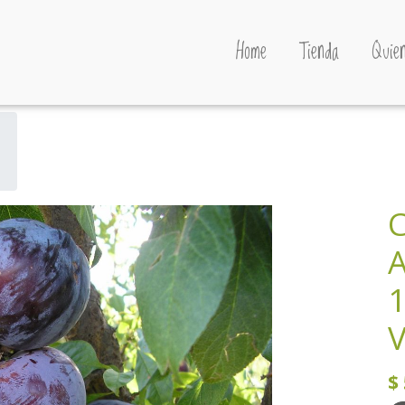
Home
Tienda
Quien
C
1
V
$