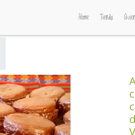
Home
Tienda
Quien
A
c
c
d
V