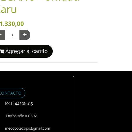
Karu
1.330,00
Agregar al carrito
CONTACTO
(011) 44208615
Envíos sólo a CABA
mecopotecopo@gmail.com