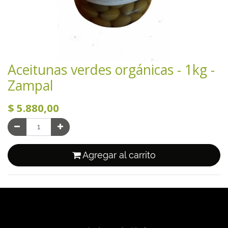
Aceitunas verdes orgánicas - 1kg -
Zampal
$
5.880,00
Agregar al carrito