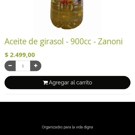
Aceite de girasol - 900cc - Zanoni
$
2.499,00
Agregar al carrito
Organizadxs para la vida digna