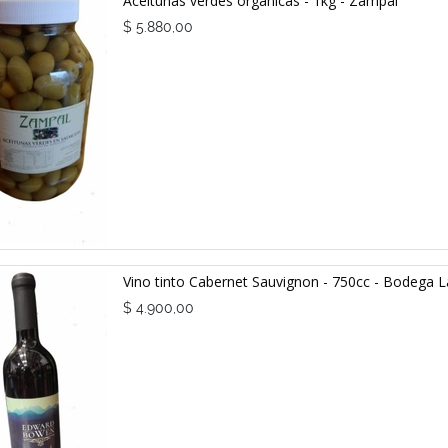
Aceitunas verdes orgánicas - 1kg - Zampal
$
5.880,00
Vino tinto Cabernet Sauvignon - 750cc - Bodega
$
4.900,00