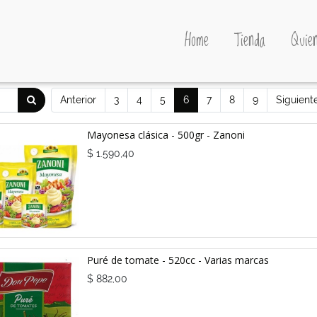
Home
Tienda
Quien
Anterior
3
4
5
6
7
8
9
Siguient
Mayonesa clásica - 500gr - Zanoni
$
1.590,40
Puré de tomate - 520cc - Varias marcas
$
882,00