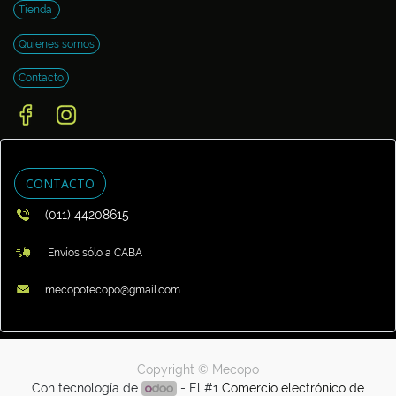
Tienda
Quienes somos
Contacto
CONTACTO
(011) 44208615
Envíos sólo a CABA
mecopotecopo@gmail.com
Copyright ©
Mecopo
Con tecnología de
- El #1
Comercio electrónico de