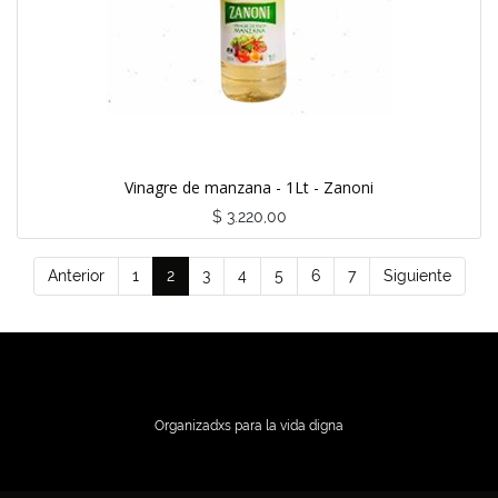
Vinagre de manzana - 1Lt - Zanoni
$
3.220,00
Anterior
1
2
3
4
5
6
7
Siguiente
Organizadxs para la vida digna