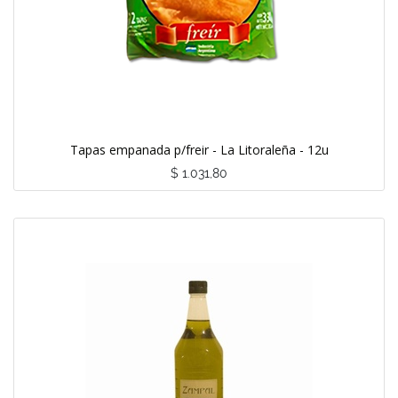
Tapas empanada p/freir - La Litoraleña - 12u
$
1.031,80